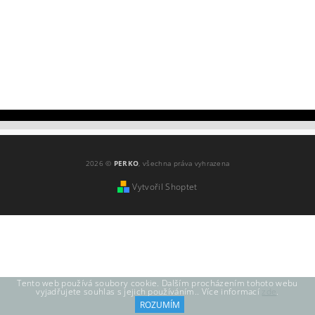
2026 ©
PERKO
, všechna práva vyhrazena
Vytvořil Shoptet
Tento web používá soubory cookie. Dalším procházením tohoto webu
vyjadřujete souhlas s jejich používáním.. Více informací
zde
.
ROZUMÍM