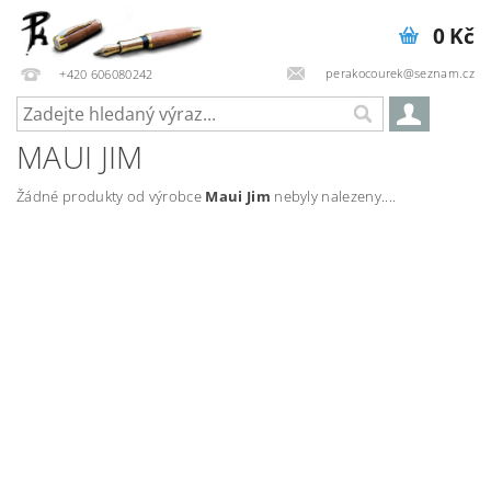
0 Kč
perakocourek@seznam.cz
+420 606080242
MAUI JIM
Žádné produkty od výrobce
Maui Jim
nebyly nalezeny....